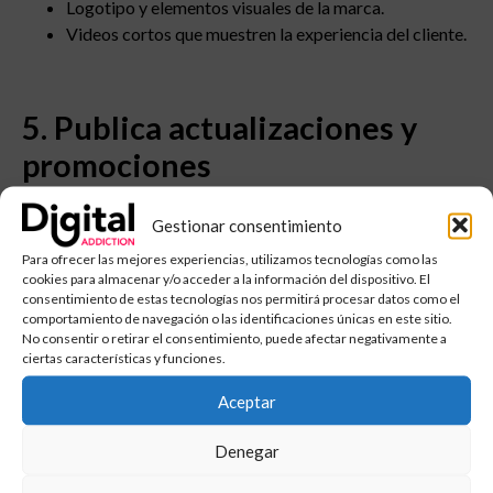
Logotipo y elementos visuales de la marca.
Videos cortos que muestren la experiencia del cliente.
5. Publica actualizaciones y
promociones
Google My Business permite crear publicaciones similares
Gestionar consentimiento
a las redes sociales.
Aprovecha esta función para:
Para ofrecer las mejores experiencias, utilizamos tecnologías como las
Informar sobre
novedades o eventos
.
cookies para almacenar y/o acceder a la información del dispositivo. El
consentimiento de estas tecnologías nos permitirá procesar datos como el
Promocionar
ofertas especiales o descuentos
.
comportamiento de navegación o las identificaciones únicas en este sitio.
Compartir
noticias relevantes sobre tu negocio
.
No consentir o retirar el consentimiento, puede afectar negativamente a
ciertas características y funciones.
Publicar regularmente mejora la visibilidad de tu ficha y
aumenta la interacción con clientes potenciales.
Aceptar
Denegar