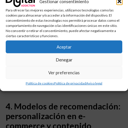
Gestionar consentimiento
Para ofrecer las mejores experiencias, utilizamos tecnologías como las
3. Modelos de abandono
cookies para almacenar y/o acceder a la información del dispositivo. El
consentimiento de estas tecnologías nos permitirá procesar datos como el
(churn prediction): detectar
comportamiento de navegación o las identificaciones únicas en este sitio.
No consentir o retirar el consentimiento, puede afectar negativamente a
clientes en riesgo antes de que
ciertas características y funciones.
cancelen
Aceptar
Uno de los mayores retos para las empresas es evitar la
Denegar
pérdida de clientes. Los modelos de churn prediction
identifican señales de desinterés o riesgo de cancelación,
Ver preferencias
permitiendo lanzar acciones específicas para retener a esos
usuarios.
Política de cookies
Política de privacidad
Aviso legal
4. Modelos de recomendación:
personalización en e-
commerce y contenido