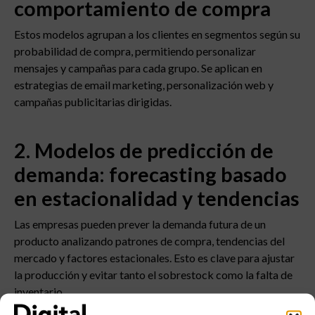
comportamiento de compra
Estos modelos agrupan a los clientes en segmentos según su
probabilidad de compra, permitiendo personalizar
mensajes y campañas para cada grupo. Se aplican en
estrategias de email marketing, personalización web y
campañas publicitarias dirigidas.
2. Modelos de predicción de
demanda: forecasting basado
en estacionalidad y tendencias
Las empresas pueden prever la demanda futura de un
producto analizando patrones de compra, tendencias del
mercado y factores estacionales. Esto es clave para ajustar
la producción y evitar tanto el sobrestock como la falta de
inventario.