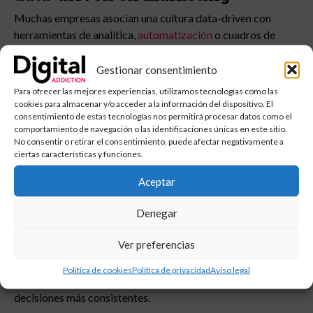
Muchas empresas asocian una cultura data-driven con
herramientas de analítica,
automatización
o cuadros de
mando avanzados. Pero el concepto va mucho más allá de la
tecnología.
Gestionar consentimiento
Para ofrecer las mejores experiencias, utilizamos tecnologías como las
Una cultura data-driven implica que el dato forma parte del
cookies para almacenar y/o acceder a la información del dispositivo. El
proceso de decisión diario. No solo del reporting mensual o
consentimiento de estas tecnologías nos permitirá procesar datos como el
de las presentaciones de resultados.
comportamiento de navegación o las identificaciones únicas en este sitio.
No consentir o retirar el consentimiento, puede afectar negativamente a
ciertas características y funciones.
Eso significa trabajar con una lógica distinta:
Aceptar
Tomar decisiones basadas en evidencia,
cuestionar hipótesis con información real,
Denegar
detectar patrones antes de actuar,
y conectar marketing con impacto de negocio.
Ver preferencias
El objetivo no es generar más datos, sino utilizar la
Política de cookies
Política de privacidad
Aviso legal
información disponible para reducir incertidumbre y tomar
decisiones más consistentes.