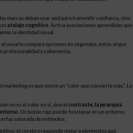
 las marcas deban usar azul para transmitir confianza, sino
 un
atalajo cognitivo
. Activa asociaciones aprendidas que
mos la identidad visual.
e el usuario compara opciones en segundos, estos atajos
e profesionalidad y coherencia.
l marketing es que existe un “color que convierte más”. La
ón no es el color en sí, sino el
contraste, la jerarquía
 entorno
. Un botón rojo puede funcionar en un entorno
terfaz saturada de estímulos.
gnitivo, el cerebro responde mejor a elementos que