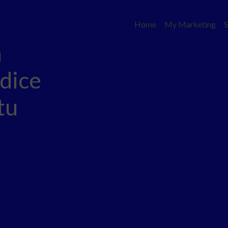
Home
My Marketing
S
n
 dice
tu