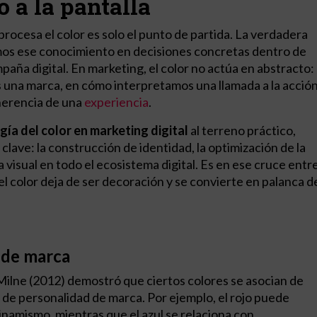
o a la pantalla
ocesa el color es solo el punto de partida. La verdadera
os ese conocimiento en decisiones concretas dentro de
aña digital. En marketing, el color no actúa en abstracto:
 una marca, en cómo interpretamos una llamada a la acció
herencia de una
experiencia
.
gía del color en marketing digital
al terreno práctico,
lave: la construcción de identidad, la optimización de la
a visual en todo el ecosistema digital. Es en ese cruce entr
el color deja de ser decoración y se convierte en palanca d
 de marca
Milne (2012) demostró que ciertos colores se asocian de
 de personalidad de marca. Por ejemplo, el rojo puede
inamismo, mientras que el azul se relaciona con