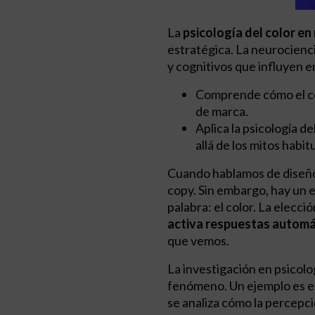
La
psicología del color en
estratégica. La neurocienc
y cognitivos que influyen 
Comprende cómo el cer
de marca.
Aplica la psicología de
allá de los mitos habit
Cuando hablamos de diseño 
copy. Sin embargo, hay un e
palabra: el color. La elecci
activa respuestas automát
que vemos.
La investigación en psicolo
fenómeno. Un ejemplo es el
se analiza cómo la percepci