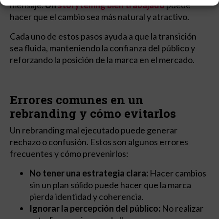
mensaje.
Un
storytelling bien trabajado
puede
hacer que el cambio sea más natural y atractivo.
Cada uno de estos pasos ayuda a que la transición
sea fluida, manteniendo la confianza del público y
reforzando la posición de la marca en el mercado.
Errores comunes en un
rebranding y cómo evitarlos
Un rebranding mal ejecutado puede generar
rechazo o confusión. Estos son algunos errores
frecuentes y cómo prevenirlos:
No tener una estrategia clara:
Hacer cambios
sin un plan sólido puede hacer que la marca
pierda identidad y coherencia.
Ignorar la percepción del público:
No realizar