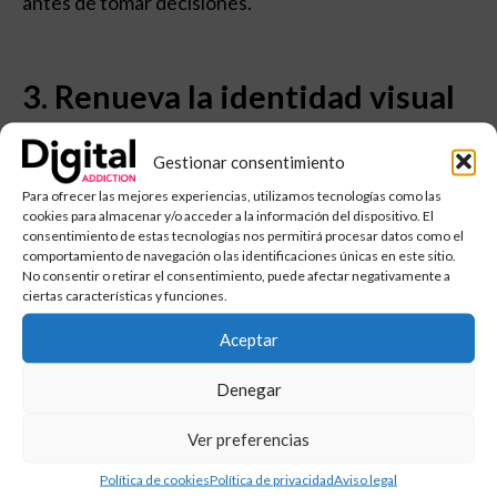
antes de tomar decisiones.
3. Renueva la identidad visual
sin romper con el pasado
Gestionar consentimiento
Actualizar el logotipo, tipografía o colores puede dar
Para ofrecer las mejores experiencias, utilizamos tecnologías como las
frescura a la marca sin desconectarla de su historia.
cookies para almacenar y/o acceder a la información del dispositivo. El
Marcas como Burger King y Mastercard han
consentimiento de estas tecnologías nos permitirá procesar datos como el
modernizado su identidad sin perder
comportamiento de navegación o las identificaciones únicas en este sitio.
No consentir o retirar el consentimiento, puede afectar negativamente a
reconocimiento
.
ciertas características y funciones.
Aceptar
4. Ajusta el tono y el mensaje
Denegar
de tu marca
Ver preferencias
Si la comunicación de tu marca ya no conecta con tu
audiencia, es momento de redefinir el tono y el
Política de cookies
Política de privacidad
Aviso legal