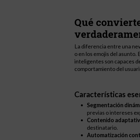
Qué convierte
verdaderamen
La diferencia entre una new
o en los emojis del asunto. 
inteligentes son capaces d
comportamiento del usuari
Características ese
Segmentación dinámi
previas o intereses e
Contenido adaptativ
destinatario.
Automatización cont