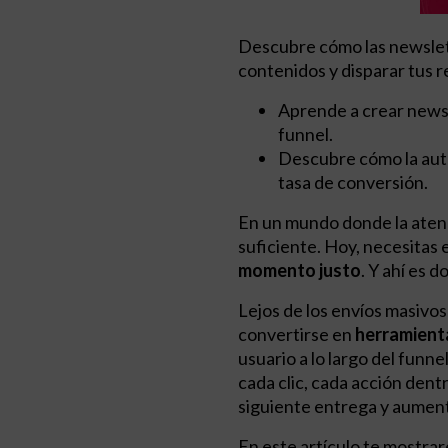
Descubre cómo las newslet
contenidos y disparar tus r
Aprende a crear newsl
funnel.
Descubre cómo la aut
tasa de conversión.
En un mundo donde la atenci
suficiente. Hoy, necesitas 
momento justo
. Y ahí es 
Lejos de los envíos masivo
convertirse en
herramient
usuario a lo largo del funn
cada clic, cada acción dent
siguiente entrega y aument
En este artículo te mostra