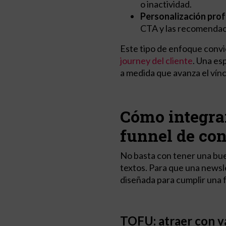
o inactividad.
Personalización pro
CTA y las recomendac
Este tipo de enfoque convi
journey del cliente
. Una es
a medida que avanza el vínc
Cómo integrar
funnel de co
No basta con tener una bu
textos. Para que una newsl
diseñada para cumplir una f
TOFU: atraer con v