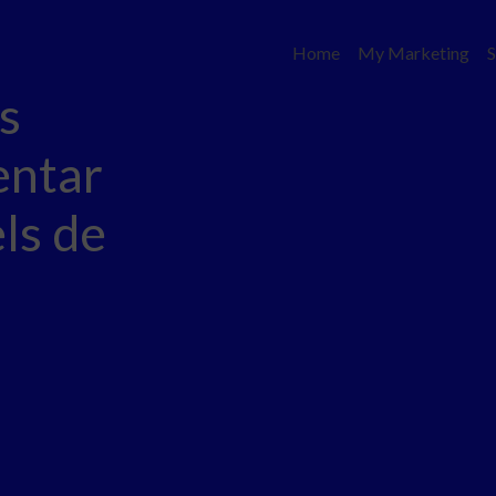
Home
My Marketing
S
s
entar
ls de