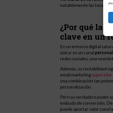
afe
notablemente las tasas de 
¿Por qué las 
clave en un 
En un entorno digital satur
única: es un canal
personal
redes sociales, una newslett
Además, su rentabilidad si
email marketing
supera los
una combinación tan potent
personalización.
Pero su verdadero poder su
embudo de conversión. Desd
puede aportar valor constan