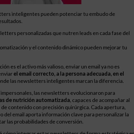
ters inteligentes pueden potenciar tu embudo de
esultados.
etters personalizadas que nutren leads en cada fase del
omatización y el contenido dinámico pueden mejorar tu
ón es el activo más valioso, enviar un email ya no es
enviar
el email correcto, a la persona adecuada, en el
donde las newsletters inteligentes marcan la diferencia.
s impersonales, las newsletters evolucionaron para
as de nutrición automatizada
, capaces de acompañar al
el de contenido con precisión quirúrgica. Cada apertura,
ro del email aporta información clave para personalizar la
ar las probabilidades de conversión.
ré cómo integrar estas newsletters de forma estratégica e