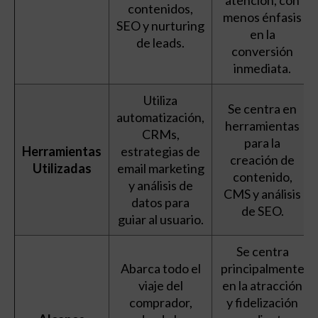
contenidos,
menos énfasis
SEO y nurturing
en la
de leads.
conversión
inmediata.
Utiliza
Se centra en
automatización,
herramientas
CRMs,
para la
Herramientas
estrategias de
creación de
Utilizadas
email marketing
contenido,
y análisis de
CMS y análisis
datos para
de SEO.
guiar al usuario.
Se centra
Abarca todo el
principalmente
viaje del
en la atracción
comprador,
y fidelización