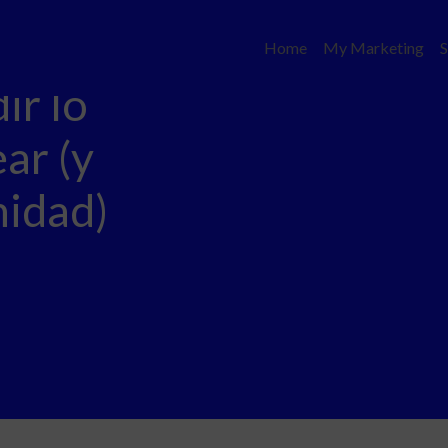
Home
My Marketing
S
ir lo
ar (y
nidad)