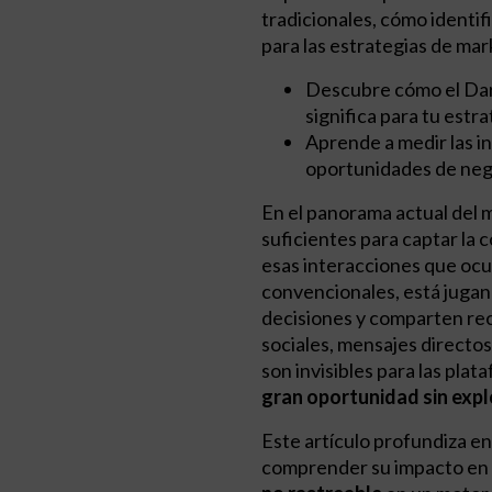
tradicionales, cómo identif
para las estrategias de ma
Descubre cómo el Dark
significa para tu estrat
Aprende a medir las in
oportunidades de neg
En el panorama actual del m
suficientes para captar la c
esas interacciones que ocur
convencionales, está jugand
decisiones y comparten re
sociales, mensajes directos
son invisibles para las pla
gran oportunidad sin expl
Este artículo profundiza 
comprender su impacto en e