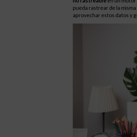
no rastreable
en un motor 
pueda rastrear de la misma 
aprovechar estos datos y g