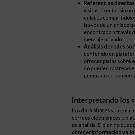
Referencias directas 
visitas directas sin u
enlaces compartidos en
través de un enlace q
encontrado a través 
mensaje privado.
Análisis de redes so
contenido en plataf
ofrecer pistas sobre e
no pueden rastrearse,
generado en conversa
Interpretando los 
Los
dark shares
son enlace
correos electrónicos o plat
de análisis. Si bien no pue
obtener
información vali