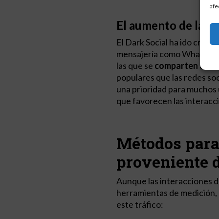
afe
El aumento de las i
El Dark Social ha ido creci
mensajería como WhatsApp
las que se
comparten enlac
populares que las redes soc
una prioridad para muchos 
que favorecen las interacc
Métodos para 
proveniente d
Aunque las interacciones del
herramientas de medición,
este tráfico: